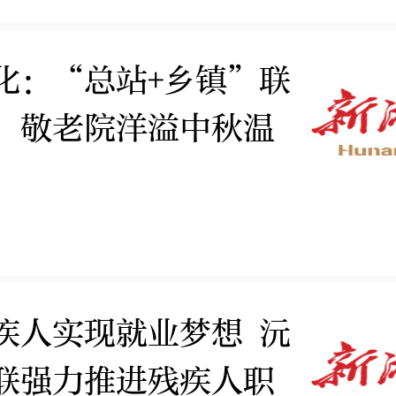
化：“总站+乡镇”联
，敬老院洋溢中秋温
疾人实现就业梦想 沅
联强力推进残疾人职