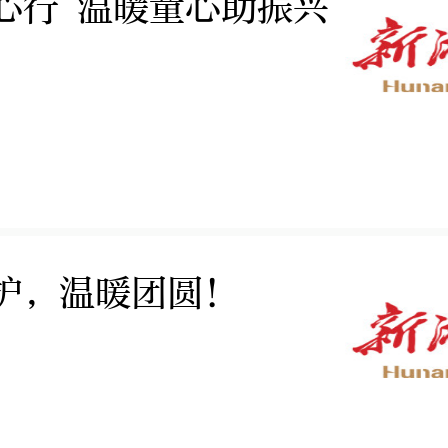
心行 温暖童心助振兴
护，温暖团圆！