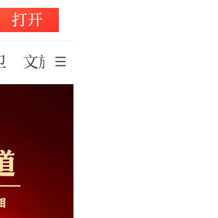
打开
卫
文旅体
湘问
新湘评论