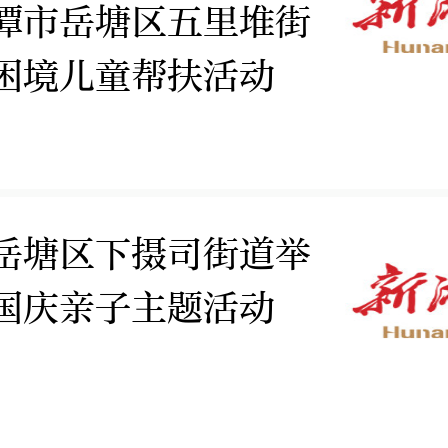
潭市岳塘区五里堆街
困境儿童帮扶活动
岳塘区下摄司街道举
国庆亲子主题活动