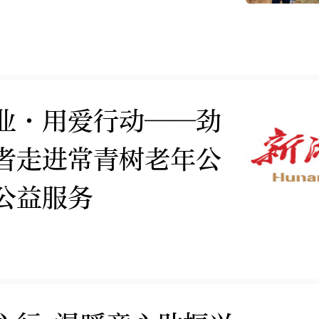
业·用爱行动——劲
者走进常青树老年公
公益服务