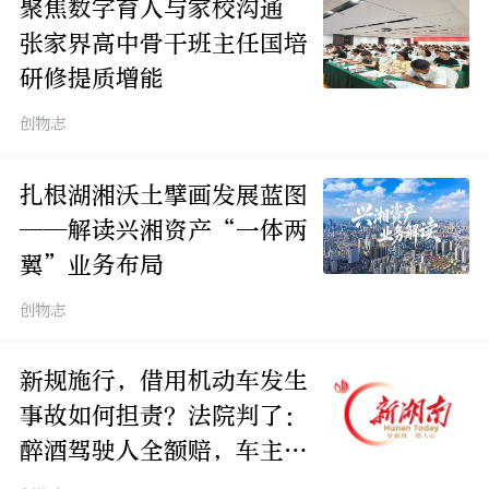
聚焦数字育人与家校沟通
张家界高中骨干班主任国培
研修提质增能
创物志
扎根湖湘沃土擘画发展蓝图
——解读兴湘资产“一体两
翼”业务布局
创物志
新规施行，借用机动车发生
事故如何担责？法院判了：
醉酒驾驶人全额赔，车主在
过错范围内共担！