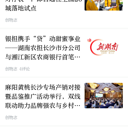
城落地试点
创物志
银担携手“贷”动甜蜜事业
——湖南农担长沙市分公司
与湘江新区农商银行首笔
“产业贷”落地
创物志 4评论
麻阳黄桃长沙专场产销对接
暨品鉴推广活动举行，双线
联动助力品牌强农与乡村振
兴
创物志