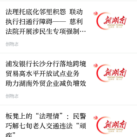
法理托底化邻里积怨 联动
执行扫通行障碍—— 慈利
法院开展涉民生专项强制执
行
创物志
浦发银行长沙分行落地跨境
贸易高水平开放试点业务
助力湖南外贸企业减负增效
创物志
板凳上的“法理情”：民警
巧解七旬老人交通违法“顽
疾”