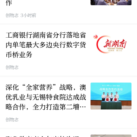
作
创物志 3小时前
工商银行湖南省分行落地省
内单笔最大多边央行数字货
币桥业务
创物志
深化“全家营养”战略，澳
优乳业与无锡特食院达成战
略合作，全力打造第二增长
曲线
创物志