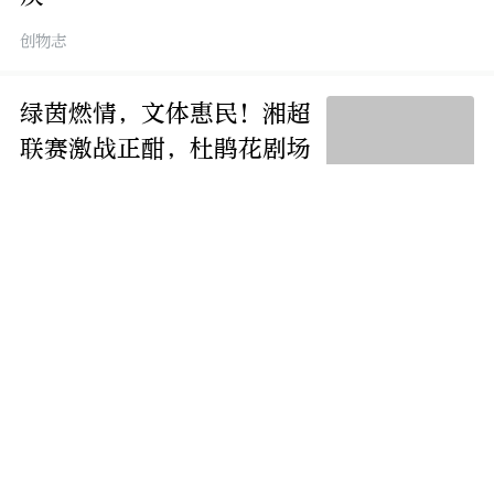
创物志
绿茵燃情，文体惠民！湘超
联赛激战正酣，杜鹃花剧场
打造户外第二观赛现场
创物志
绿茵联动智慧家！海尔智趣
山河行岳阳站启幕，跨界携
手湘超点燃城市消费活力
创物志
“一鹤往来·王文禅书法