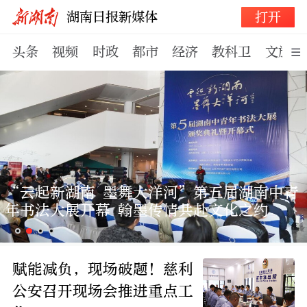
打开
湖南日报新媒体
头条
视频
时政
都市
经济
教科卫
文旅体
“云起新湖南 墨舞大洋河”第五届湖南中青
年书法大展开幕 翰墨传情共赴文化之约
赋能减负，现场破题！慈利
公安召开现场会推进重点工