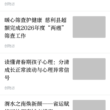
开展钢筋工高级研修班
创物志
暖心筛查护健康 慈利县超
额完成2026年度“两癌”
筛查工作
创物志
读懂青春期孩子心理：分清
成长正常波动与心理异常信
号
创物志
渭水之南焕新颜——省运赋