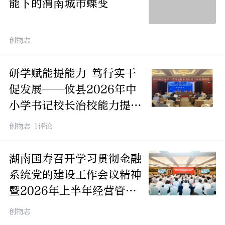
能下的渭南城市蝶变
创物志
研学赋能提能力 笃行实干
促发展——攸县2026年中
小学书记校长治校能力提升
班开班
创物志 1评论
湖南国寿召开学习贯彻金融
系统党的建设工作会议精神
暨2026年上半年经营管理
工作会议
创物志