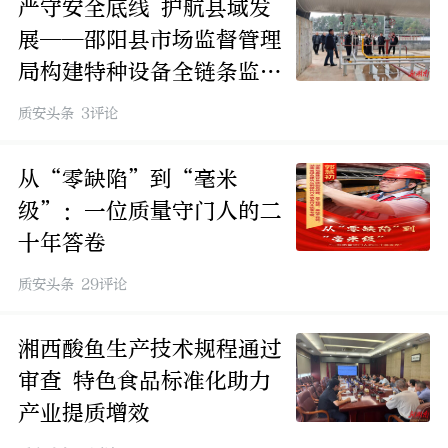
严守安全底线 护航县域发
展——邵阳县市场监督管理
局构建特种设备全链条监管
新格局
质安头条 3评论
从“零缺陷”到“毫米
级”：一位质量守门人的二
十年答卷
质安头条 29评论
湘西酸鱼生产技术规程通过
审查 特色食品标准化助力
产业提质增效