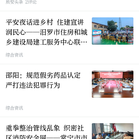
质安头条 2评论
平安夜话进乡村 住建宣讲
润民心——汨罗市住房和城
乡建设局建工服务中心联动
多部门开展夜间安全茶话会
综合资讯
邵阳：规范假劣药品认定
严打违法犯罪行为
综合资讯
重拳整治管线乱象 织密社
区消防安全网——常宁市市