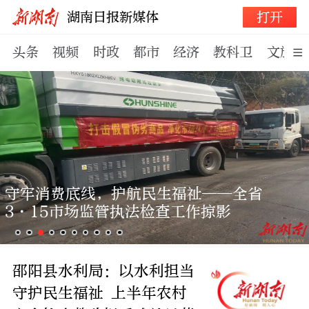
打开
湖南日报新媒体
头条
视频
时政
都市
经济
教科卫
文旅体
守牢消费底线，护航民生福祉——全省
3·15市场监管执法检查工作掠影
邵阳县水利局：以水利担当
守护民生福祉 上半年农村