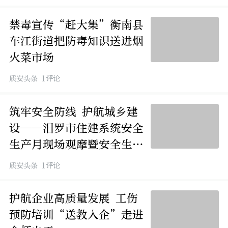
禁毒宣传“赶大集”衡南县
车江街道把防毒知识送进烟
火菜市场
质安头条 1评论
筑牢安全防线 护航城乡建
设——汨罗市住建系统安全
生产月现场观摩暨安全生产
大讲堂活动举行
质安头条 1评论
护航企业高质量发展 工伤
预防培训“送教入企”走进