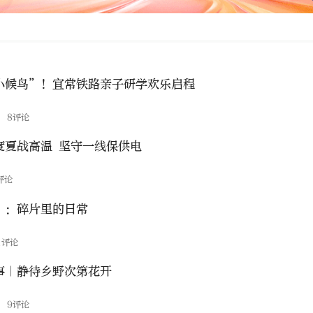
小候鸟”！宜常铁路亲子研学欢乐启程
闻
8评论
度夏战高温 坚守一线保供电
评论
”：碎片里的日常
1评论
事｜静待乡野次第花开
湖
9评论