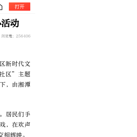
打开
心活动
浏览量：256406
社区新时代文
社区”主题
下，由湘潭
。居民们手
戏，在欢声
交相辉映。