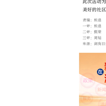
此次活动
美好的社
责编：熊追
一审：熊追
二审：甄荣
三审：周韬
来源：湖南日