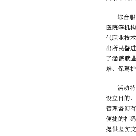
综合服
医院等机
气职业技
出所民警
了涵盖就
难、保驾
活动特
设立目的
管理咨询
便捷的扫
提供坚实