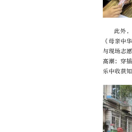
此外
《母亲中
与现场志
高潮；穿
乐中收获