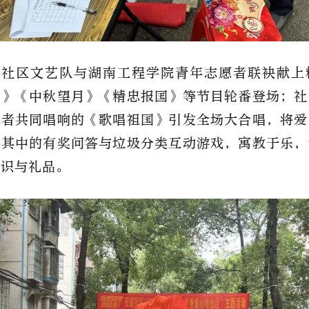
，社区文艺队与湖南工程学院青年志愿者联袂献上
华》《中秋望月》《精忠报国》等节目轮番登场；社
愿者共同唱响的《歌唱祖国》引发全场大合唱，将爱
插其中的有奖问答与垃圾分类互动游戏，寓教于乐，
知识与礼品。