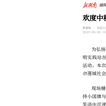
湖
欢度中
新湖南 • 社区公
2025-09-30 15
为弘扬
明实践站
活动。本
市莲城社
现场精
持小国旗
笑语中沉