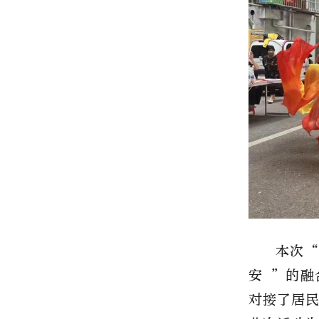
本次“
安 ”的
对接了居