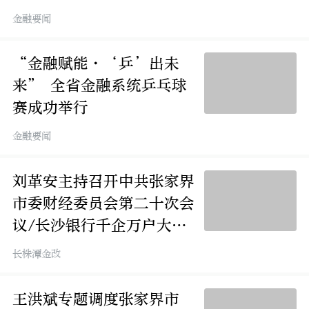
融滴灌新长海
金融要闻
“金融赋能·‘乒’出未
来” 全省金融系统乒乓球
赛成功举行
金融要闻
刘革安主持召开中共张家界
市委财经委员会第二十次会
议/长沙银行千企万户大走
访·金融支持文旅产业（张
长株潭金改
家界）专场活动举行
王洪斌专题调度张家界市