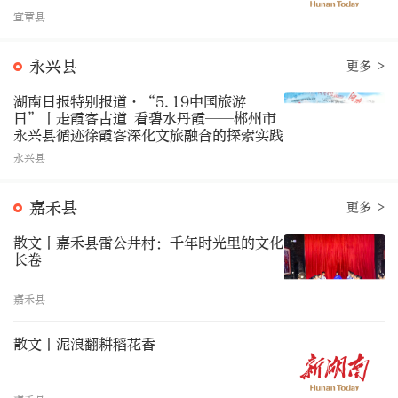
宜章县
永兴县
更多 >
湖南日报特别报道·“5.19中国旅游
日”丨走霞客古道 看碧水丹霞——郴州市
永兴县循迹徐霞客深化文旅融合的探索实践
永兴县
嘉禾县
更多 >
散文丨嘉禾县雷公井村：千年时光里的文化
长卷​
嘉禾县
散文丨泥浪翻耕稻花香