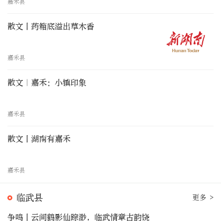
嘉禾县
散文丨药箱底溢出草木香
嘉禾县
散文｜嘉禾：小镇印象
嘉禾县
散文丨湖南有嘉禾
嘉禾县
临武县
更多 >
争鸣丨云间鹤影仙踪渺，临武情章古韵饶