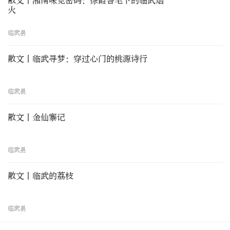
散文丨湘南味觉密码：徐霞客笔下的临武烟
火
临武县
散文丨临武寻梦：穿过心门的桃源诗行
临武县
散文丨金仙寨记
临武县
散文丨临武的荔枝
临武县