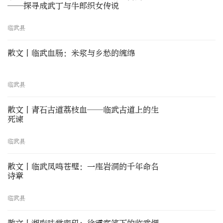
——探寻成武丁与牛郎织女传说
临武县
散文丨临武血肠：米浆与乡愁的缠绵
临武县
散文丨青石古道荔枝血——临武古道上的生
死谏
临武县
散文丨临武凤鸣苍壁：一座岩洞的千年命名
诗章
临武县