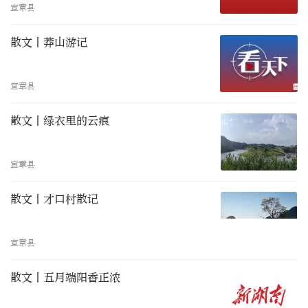
宜章县
散文丨莽山游记
宜章县
散文丨绿衣里的云痕
宜章县
散文丨才口村散记
宜章县
散文丨五月端阳香正浓