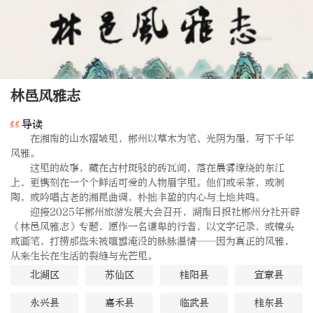
林邑风雅志
导读
    在湘南的山水褶皱里，郴州以草木为笔、光阴为墨，写下千年
风雅。

    这里的故事，藏在古村斑驳的砖瓦间，落在晨雾缭绕的东江
上，更镌刻在一个个鲜活可爱的人物眉宇里。他们或采茶，或制
陶，或吟唱古老的湘昆曲调，朴拙丰盈的内心与土地共鸣。

    迎接2025年郴州旅游发展大会召开，湖南日报社郴州分社开辟
《林邑风雅志》专题，愿作一名谦卑的行者，以文字记录，或镜头
或画笔，打捞那些未被喧嚣淹没的脉脉温情——因为真正的风雅，
从来生长在生活的裂缝与光芒里。
北湖区
苏仙区
桂阳县
宜章县
永兴县
嘉禾县
临武县
桂东县