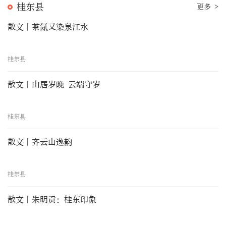
桂东县
更多 >
散文丨茶氤又染泉江水
桂东县
散文丨山居岁晚 云端守岁
桂东县
散文丨齐云山逸韵
桂东县
散文丨朱明贡：桂东印象