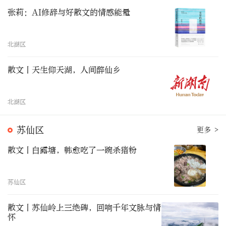
张莉：AI修辞与好散文的情感能量
北湖区
散文丨天生仰天湖，人间醉仙乡
北湖区
苏仙区
更多 >
散文丨白露塘，韩愈吃了一碗杀猪粉
苏仙区
散文丨苏仙岭上三绝碑，回响千年文脉与情
怀