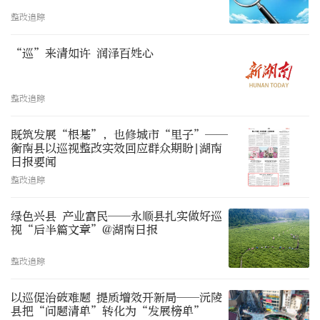
整改追踪
“巡”来清如许 润泽百姓心
整改追踪
既筑发展“根基”，也修城市“里子”——
衡南县以巡视整改实效回应群众期盼|湖南
日报要闻
整改追踪
绿色兴县 产业富民——永顺县扎实做好巡
视“后半篇文章”@湖南日报
整改追踪
以巡促治破难题 提质增效开新局——沅陵
县把“问题清单”转化为“发展榜单”