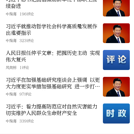
续奋进
中南海
196评论
习近平就推动哲学社会科学高质量发展作
出重要指示
中南海
323评论
人民日报任仲平文章：把握历史主动 实现
伟大复兴
风向标
1评论
习近平在加强基础研究座谈会上强调 以更
大力度更实举措加强基础研究 进一步打牢
科技强国建设根基
中南海
97评论
习近平：着力提高防范应对自然灾害能力
切实维护人民群众生命财产安全
中南海
339评论