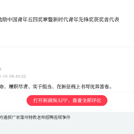
勉励中国青年五四奖章暨新时代青年先锋奖获奖者代表
n
-19 08:40:22
命，履职尽责、实干担当，在新征程上书写优异答卷。
打开新湖南APP，查看全部评论
方通报广东雷州特教老师招聘违规事件