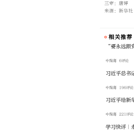
三审：唐婷
来源：新华社
相关推荐
“要永远跟
中南海
6评论
习近平总书
中南海
196评论
习近平给新
中南海
221评论
学习快评｜