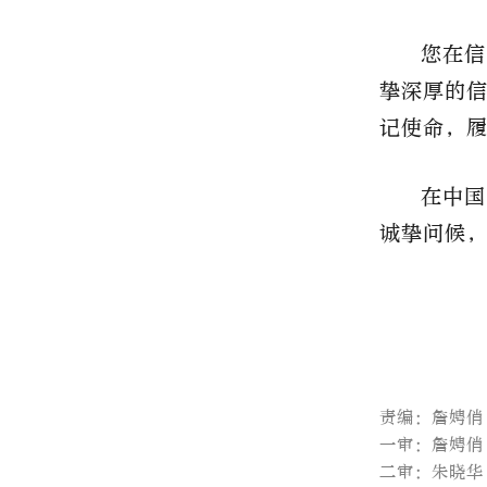
您在信
挚深厚的
记使命，
在中国
诚挚问候
责编：詹娉俏
一审：詹娉俏
二审：朱晓华