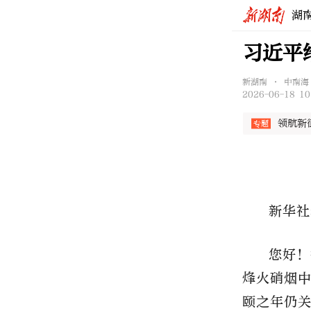
湖
习近平
新湖南 • 中南海
2026-06-18 10
领航新
新华社
您好！
烽火硝烟
颐之年仍