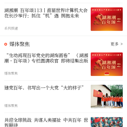
湖湘潮 百年颂113丨首届世界计算机大会
在长沙举行：抓住“机”遇 拥抱未来
系列报道
媒体聚焦
更多 >
“生动再现百年党史的湖南画卷” 《湖湘
潮·百年颂》专栏圆满收官 即将结集出版
媒体聚焦
建党百年，书写出一个大党“大的样子”
媒体聚焦
共迎全球挑战 共谋人类福祉 中共百年 世
界期待