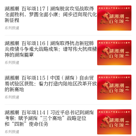
湖湘潮 百年颂117丨湖南脱贫攻坚战取得
全面胜利，梦圆全面小康：阔步迈向现代化
新征程
系列报道
湖湘潮 百年颂116丨湖南取得抗击新冠肺
炎疫情斗争重大战略成果：谱写伟大抗疫精
神的湖南篇章
系列报道
湖湘潮 百年颂115丨中国（湖南）自由贸
易试验区获批：着力打造内陆地区改革开放
的新高地
系列报道
湖湘潮 百年颂114丨习近平总书记到湖南
考察: 赋予湖南“三个高地”战略定位
和“四新”使命任务
系列报道