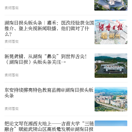
贯彻落实
湖南日报头版头条｜嘉禾：医改经验获全国
推介、登上央视新闻联播，他们做对了什
么？
贯彻落实
新晃黄精，从湖南“鼻尖”到世界舌尖！
《湖南日报》头版头条关注→
贯彻落实
东安持续擦亮特色教育品牌@湖南日报头版
头条
贯彻落实
把论文写在湘西大地上——吉首大学“三链
融合”赋能武陵山区高质量发展@湖南日报