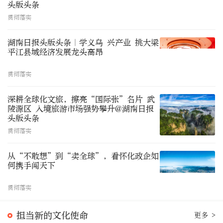
头版头条
贯彻落实
湖南日报头版头条｜学义乌 兴产业 挑大梁
平江县域经济发展龙头高昂
贯彻落实
深耕全球化文旅，擦亮“国际张”名片 武
陵源区 入境旅游市场强势攀升@湖南日报
头版头条
贯彻落实
从“不敢想”到“卖全球”，看怀化政企如
何携手闯天下
贯彻落实
担当新的文化使命
更多 >