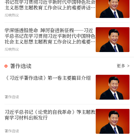
书记在学习贯彻习近平新时代中国特色社会
主义思想主题教育工作会议上的重要讲话在
全军引起强烈反响
反响热议
学深悟透担使命 踔厉奋进新征程——习近
平总书记在学习贯彻习近平新时代中国特色
社会主义思想主题教育工作会议上的重要讲
话在中央和国家机关引发强烈反响
反响热议
著作选读
更多 >
《习近平著作选读》第一卷主要篇目介绍
著作选读
习近平总书记《论党的自我革命》等主题教
育学习材料出版发行
著作选读