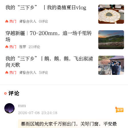
我的“三下乡” 丨我的桑植夏日vlog
热门
青春合伙人
0评论
穿越新疆｜70-200mm，追一场千里转
场
热门
推荐
21评论
我的“三下乡”丨鹅，鹅，鹅，飞出溆浦
向天歌
热门
青春合伙人
5评论
评论
mm
2026-07-08 23:24:18
暴雨区域的大家千万别出门，关好门窗，平安最