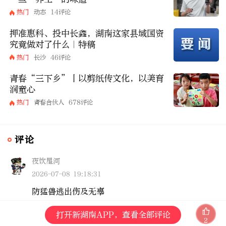
热门
动态
14评论
押准惠科、投中长鑫，湖南这家县域国资
究竟做对了什么｜特稿
热门
长沙
46评论
青春“三下乡”丨以剪纸传文化，以美育
润童心
热门
青春合伙人
678评论
评论
夜饮星河
2026-07-08 19:18:31
防猛兽逃出伤及无辜
打开新湖南APP，查看全部评论
2