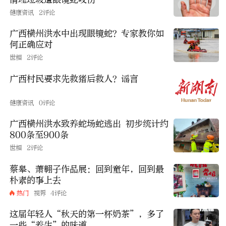
健康资讯
2评论
广西横州洪水中出现眼镜蛇？专家教你如
何正确应对
世相
2评论
广西村民要求先救猪后救人？谣言
健康资讯
0评论
广西横州洪水致养蛇场蛇逃出 初步统计约
800条至900条
世相
2评论
蔡皋、萧翱子作品展：回到童年，回到最
朴素的事上去
热门
视界
4评论
这届年轻人“秋天的第一杯奶茶”，多了
一些“养生”的味道