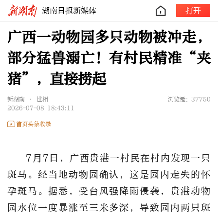
湖南日报新媒体
打开
广西一动物园多只动物被冲走，
部分猛兽溺亡！有村民精准“夹
猪”，直接捞起
新湖南 • 世相
浏览量：37750
2026-07-08 18:43:11
首页头条收录
7月7日，广西贵港一村民在村内发现一只
斑马。经当地动物园确认，这是园内走失的怀
孕斑马。据悉，受台风强降雨侵袭，贵港动物
园水位一度暴涨至三米多深，导致园内两只斑