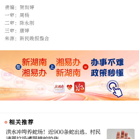
责编：贺雨婷
一审：周杨
二审：陈永刚
三审：唐婷
来源：新民晚报整合
相关推荐
洪水冲垮养蛇场！近900条蛇出逃，村民
清理垃圾遭眼镜蛇咬伤