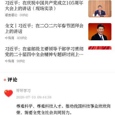
习近平：在庆祝中国共产党成立105周年
大会上的讲话（现场实录）
要言要论
0评论
全文丨习近平：在二〇二六年春节团拜会
上的讲话
中南海
40评论
习近平：在省部级主要领导干部学习贯彻
党的二十届四中全会精神专题研讨班上的
讲话
中南海
9评论
评论
好好学习
2026-07-10 09:44:38
尊重科学，尊重科技人才。推动我国科技事业欣欣向
荣，需要全党全社会共同努力。