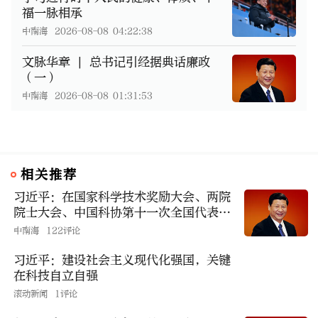
福一脉相承
中南海
2026-08-08 04:22:38
文脉华章 | 总书记引经据典话廉政
（一）
中南海
2026-08-08 01:31:53
相关推荐
习近平：在国家科学技术奖励大会、两院
院士大会、中国科协第十一次全国代表大
会上的讲话
中南海
122评论
习近平：建设社会主义现代化强国，关键
在科技自立自强
滚动新闻
1评论