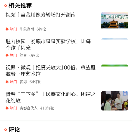
相关推荐
视频丨当我用像素转场打开湖南
热门
印象湖南
6评论
魅力校园｜娄底市星星实验学校：让每一
个孩子闪光
热门
综合
0评论
视界·微观丨把夏天放大100倍，草丛里
藏着一座艺术馆
热门
视界
64评论
青春“三下乡”丨民族文化润心，团结之
花绽放
热门
青春合伙人
410评论
评论