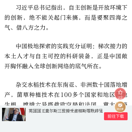
习近平总书记指出，自主创新是开放环境下
的创新，绝不能关起门来搞，而是要聚四海之
气、借八方之力。
中国极地探索的实践充分证明：梯次接力的
本土人才与自主可控的科研装备，正是中国敞
开胸怀融入全球创新网络的底气所在。
杂交水稻技术在东南亚、非洲数十国落地增
产，菌草种植技术在100多个国家和地区落地
22
生根，嫦娥六号搭载欧空局和法国、意大利等
英国国王查尔斯三世接受首相斯塔默辞呈
多国的探测载荷联合探月，80余家“一带一
路”联合实验室遍布共建“一带一路”国