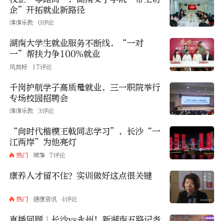
企”开拓就业新路径
津津乐教
0评论
湖南大学生就业服务不断线，“一对
一”帮扶力争100%就业
风向标
17评论
千岗护航学子高质量就业，三一职院举行
专场校园招聘会
津津乐教
3评论
“向时代楷模王戟同志学习”，长沙“一
江两岸”为他亮灯
热门
城事
7评论
康养人才留不住？实训做好这点很关键
热门
健康资讯
4评论
直播回顾｜长沙vs永州！新湖南五路记者