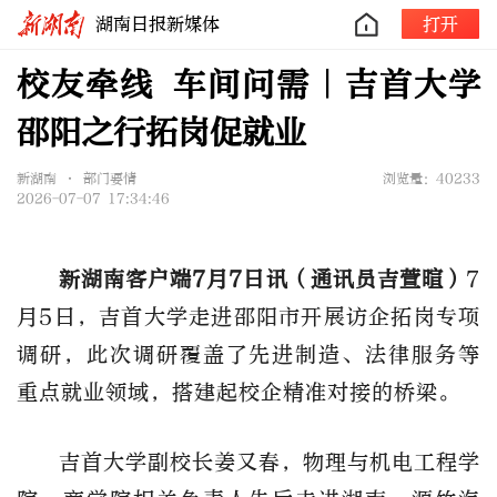
湖南日报新媒体
打开
校友牵线 车间问需｜吉首大学
邵阳之行拓岗促就业
新湖南 • 部门要情
浏览量：40233
2026-07-07 17:34:46
新湖南客户端
7月7日讯（通讯员吉萱暄）
7
月5日，吉首大学走进
邵阳
市
开展访企拓岗专项
调研，
此次调研覆盖了先进制造、法律服务等
重点就业领域，搭建起校企精准对接的桥梁。
吉首大学副校长姜又春，
物理与机电工程学