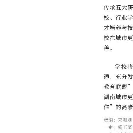
传承五大
校、行业
才培养与
校在城市
善。
学校
通，充分
教育联盟
湖南城市
住”的高
责编：宋姗姗
一审：杨玉菡