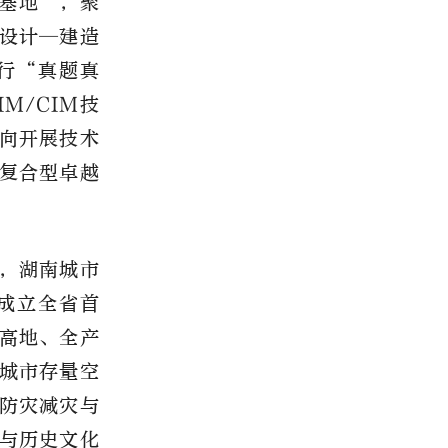
基地
”，
聚
设计—建造
行“真题真
M/CIM技
向开展技术
复合型卓越
，湖南城市
式成立全省首
高地、全产
城市存量空
防灾减灾与
与历史文化