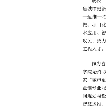
该校
“
焦城市更
—运维—
做、项目化
术应用、
攻关，致
工程人才
作为
省
学院始终
家“城市
业链专业
间规划与
智慧运维