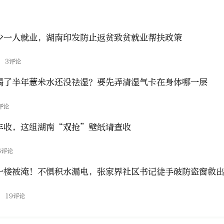
少一人就业，湖南印发防止返贫致贫就业帮扶政策
态
3评论
喝了半年薏米水还没祛湿？要先弄清湿气卡在身体哪一层
评论
丰收，这组湖南“双抢”壁纸请查收
6评论
一楼被淹！不惧积水漏电，张家界社区书记徒手破防盗窗救
动
19评论