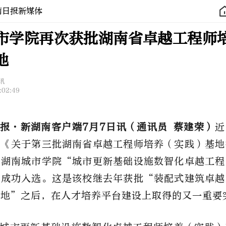
南日报新媒体
市学院再次获批湖南省卓越工程师
地
讯
:02:49
报
·新湖南客户端7月7日讯（
通讯员
蔡建荣）
近
布《关于第三批湖南省卓越工程师培养（实践）基地
，湖南城市学院
“城市更新基础设施数智化卓越工程
”成功入选。这是
该校
继
去年获批
“装配式建筑卓越
基地”
之后，在人才培养平台建设上取得的
又一
重要