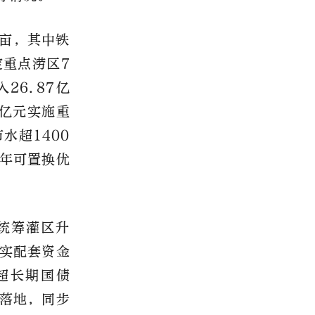
万亩，其中铁
定重点涝区7
26.87亿
6亿元实施重
水超1400
每年可置换优
统筹灌区升
实配套资金
超长期国债
落地，同步