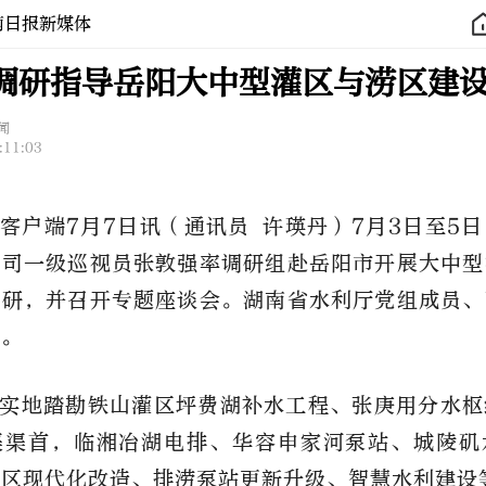
南日报新媒体
调研指导岳阳大中型灌区与涝区建
闻
:11:03
客户端7月7日讯（通讯员 许瑛丹）7月3日至5
电司一级巡视员张敦强率调研组赴岳阳市开展大中型
调研，并召开专题座谈会。湖南省水利厅党组成员、
议。
实地踏勘铁山灌区坪费湖补水工程、张庚用分水枢
渠渠首，临湘冶湖电排、华容申家河泵站、城陵矶
灌区现代化改造、排涝泵站更新升级、智慧水利建设