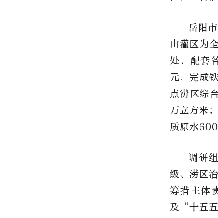
岳阳市
山灌区为全
处，配套各
元，完成铁
点涝区综合
万立方米；
质原水60
调研
级、涝区
筹措主体
及“十五