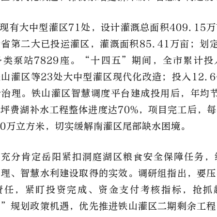
现有大中型灌区71处，设计灌溉总面积409.15
省第二大已投运灌区，灌溉面积85.41万亩；划
类泵站7829座。“十四五”期间，全市累计投入
山灌区等23处大中型灌区现代化改造；投入12.
治理。铁山灌区智慧调度平台建成投用后，年均节
坪费湖补水工程整体进度达70%，项目完工后，
00万立方米，切实缓解南灌区尾部缺水困境。
组充分肯定岳阳紧扣洞庭湖区粮食安全保障任务，
治理、智慧水利建设取得的实效。调研
组指出，要压
责任，紧盯投资完成、资金支付考核指标，抢抓
五”规划政策机遇，优先推进铁山灌区二期剩余工程