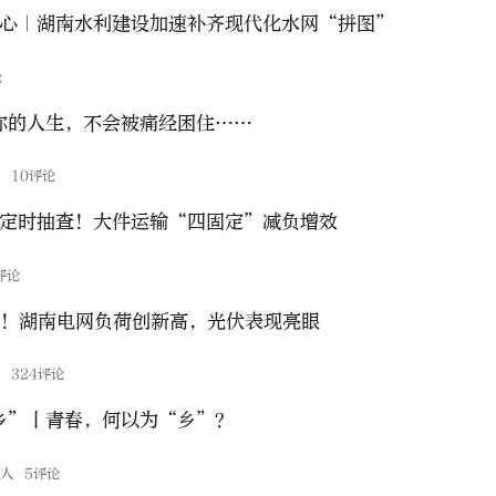
信心｜湖南水利建设加速补齐现代化水网“拼图”
论
你的人生，不会被痛经困住……
普
10评论
不定时抽查！大件运输“四固定”减负增效
评论
千瓦！湖南电网负荷创新高，光伏表现亮眼
闻
324评论
乡”丨青春，何以为“乡”？
伙人
5评论