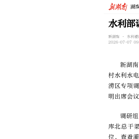
湖
水利部
新湖南 • 水利要
2026-07-07 09
新湖南
村水利水
涝区专项
明出席会
调研组
库北总干
位，查看