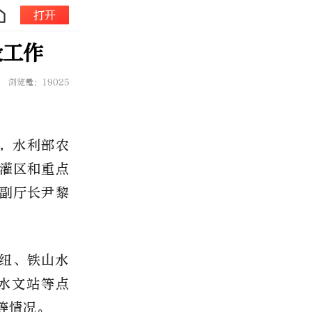
打开
设工作
浏览量：19025
日，水利部农
灌区和重点
副厅长尹黎
纽、铁山水
水文站等点
等情况。