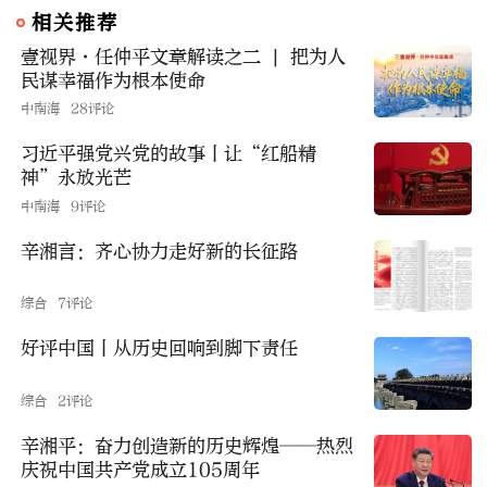
相关推荐
壹视界·任仲平文章解读之二 | 把为人
民谋幸福作为根本使命
中南海
28评论
习近平强党兴党的故事丨让“红船精
神”永放光芒
中南海
9评论
辛湘言：齐心协力走好新的长征路
综合
7评论
好评中国丨从历史回响到脚下责任
综合
2评论
辛湘平：奋力创造新的历史辉煌——热烈
庆祝中国共产党成立105周年