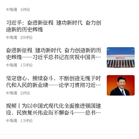
中南海
4评论
习近平：奋进新征程 建功新时代 奋力创
造新的历史辉煌
中南海
29评论
奋进新征程 建功新时代 奋力创造新的历
史辉煌——习近平总书记在庆祝中国共产
党成立105周年大会上的重要讲话引发热
中南海
15评论
烈反响
坚定信心、接续奋斗，不断创造无愧于时
代和人民的新业绩——论学习贯彻习近平
总书记在庆祝中国共产党成立105周年大
中南海
2评论
会上重要讲话
视频丨为以中国式现代化全面推进强国建
设、民族复兴伟业而不懈奋斗——总书记
重要讲话引发热烈反响
中南海
13评论