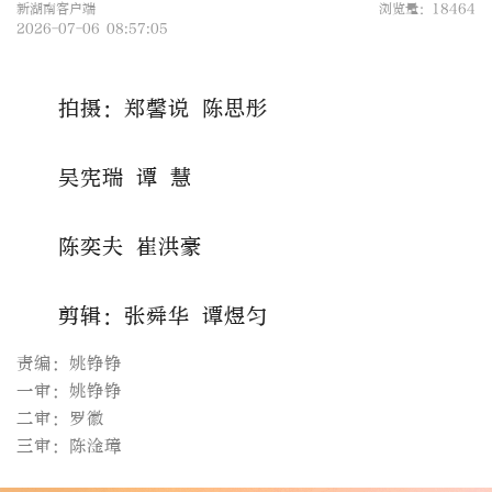
新湖南客户端
浏览量：18464
2026-07-06 08:57:05
拍摄：郑馨说 陈思彤
吴宪瑞 谭 慧
陈奕夫 崔洪豪
剪辑：张舜华 谭煜匀
责编：姚铮铮
一审：姚铮铮
二审：罗徽
三审：陈淦璋