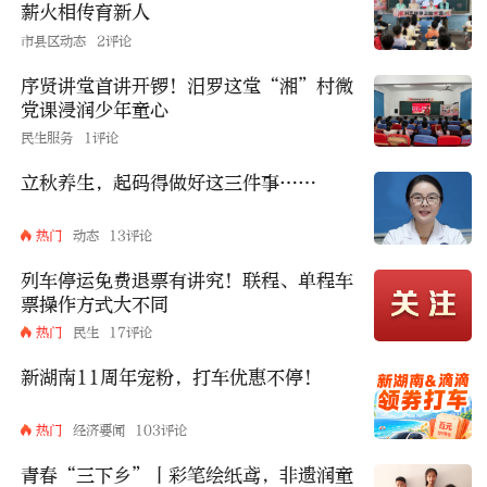
薪火相传育新人
市县区动态
2评论
序贤讲堂首讲开锣！汨罗这堂“湘”村微
党课浸润少年童心
民生服务
1评论
立秋养生，起码得做好这三件事……
热门
动态
13评论
列车停运免费退票有讲究！联程、单程车
票操作方式大不同
热门
民生
17评论
新湖南11周年宠粉，打车优惠不停！
热门
经济要闻
103评论
青春“三下乡”丨彩笔绘纸鸢，非遗润童