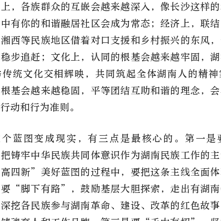
间上，各族群众的互嵌会越来越深入，像长沙这样的
我中有你的和谐融居社区会成为常态；经济上，联结
，湘西等民族地区借着对口支援和乡村振兴的东风，
上稳步追赶；文化上，认同的根基会越来越牢固，湖
秀传统文化交相辉映，共同筑起全体湖南人的精神
的根基会越来越稳固，平等团结互助和谐的理念，会
觉行动和行为准则。
这个蓝图变成现实，有三点是最核心的。第一是
终把铸牢中华民族共同体意识作为湖南民族工作的主
三高四新
”
美好蓝图的过程中，要把这条主线全面体
是要
“
脚下有路
”
，鼓励基层大胆探索，走出有湖南
如深挖各民族参与湖南革命、建设、改革的红色故事