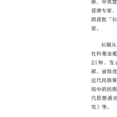
部、中央
首席专家
院首批“
家。
长期从
社科基金
21
种，发
部、省级
近代民族
络中的民
代思想通
究》等。