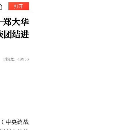
打开
—郑大华
族团结进
浏览量：49956
（中央统战