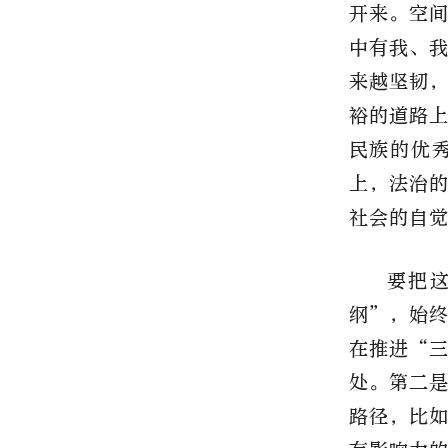
开来。空
中有我、
来越坚韧
裕的道路
民族的优
上，法治
社会的自
要把
纲
”
，始
在推进
“
处。第二
路径，比