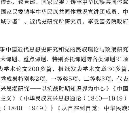
宣传部、教育部、国家民委）铸牢中华民族共同体意
，国家民委铸牢中华民族共同体意识宣讲团成员，中
长城学者”、近代史研究所研究员，享受国务院政府
事中国近代思想史研究和党的民族理论与政策研究
重大课题、重点课题、特别委托课题等各类课题
21
项
表学术论文
200
多篇，报纸发表学术文章
30
多篇
优秀成果特别奖
2
项、一等奖
5
项、二等奖
3
项，代表
复兴思潮研究——以抗战时期知识界为中心》《中国
族主义》《中华民族复兴思想通论（
1840
—
1949
）
史（
1840
—
1949
）》《从自在到自觉：中华民族