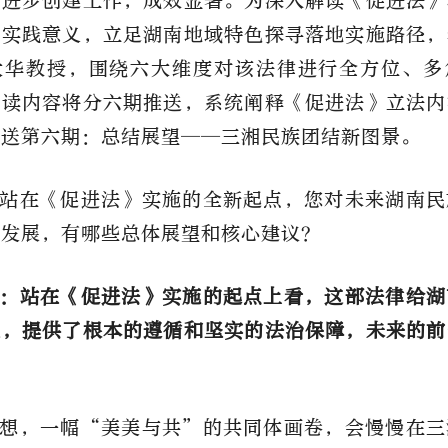
结进步创建工作，成效显著。为深入解读
《促进法》
与实践意义，立足湖南地域特色探寻落地实施路径，
大华教授，围绕六大维度对该法律进行全方位、多
解读内容将分六期推送，系统阐释《促进法》立法内
推送
第六期
：
总结展望——三湘民族团结新图景。
站在
《促进法》
实施的全新起点，您对未来湖南民
量发展，有哪些总体展望和核心建议？
：
站在
《促进法》
实施的起点上看，这部法律给湖
业，提供了根本的遵循和坚实的法治保障，未来的前
想，一幅
“
美美与共
”
的共同体画卷，会慢慢在三