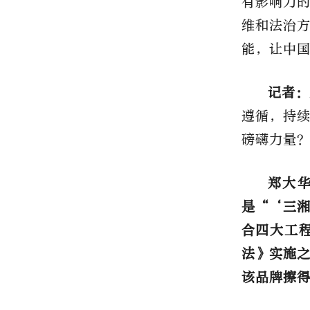
有影响力
维和法治
能，让中
记者：
遵循，持
磅礴力量
郑大
是
“‘三
合四大工
法》实施
该品牌擦