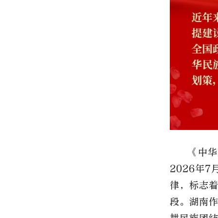
《中华
2026
年
7
律，标志
段。湖南