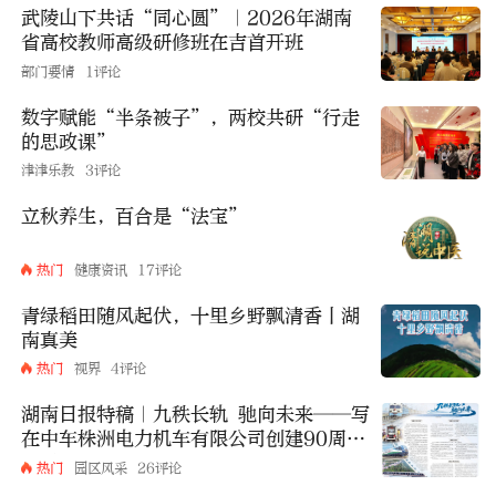
武陵山下共话“同心圆”｜2026年湖南
省高校教师高级研修班在吉首开班
部门要情
1评论
数字赋能“半条被子”，两校共研“行走
的思政课”
津津乐教
3评论
立秋养生，百合是“法宝”
热门
健康资讯
17评论
青绿稻田随风起伏，十里乡野飘清香丨湖
南真美
热门
视界
4评论
湖南日报特稿｜九秩长轨 驰向未来——写
在中车株洲电力机车有限公司创建90周年
之际
热门
园区风采
26评论