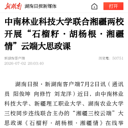
湖南日报新媒体
打开
中南林业科技大学联合湘疆两校
开展“石榴籽・胡杨根・湘疆
情”云端大思政课
新湖南客户端
浏览量：50751
2026-07-02 20:03:40
湖南日报·新湖南客户端7月2日讯（通讯
员 阳俊坤 向修竹 刘龙洋）近日，由中南林业
科技大学、新疆理工职业大学、湖南农业大学
三校同步连线联合主办的“湘疆三校云端”大
思政课《石榴籽・胡杨根・湘疆情》在线举