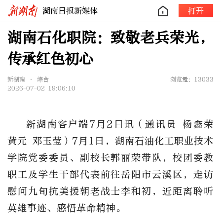
湖南日报新媒体
打开
湖南石化职院：致敬老兵荣光，
传承红色初心
新湖南 • 综合
浏览量：13033
2026-07-02 19:06:10
新湖南客户端7月2日讯
（通讯员 杨鑫荣
黄元 邓玉莹）7月1日，湖南石油化工职业技术
学院党委委员、副校长郭丽荣带队，校团委教
职工及学生干部代表前往岳阳市云溪区，走访
慰问九旬抗美援朝老战士李和初，近距离聆听
英雄事迹、感悟革命精神。