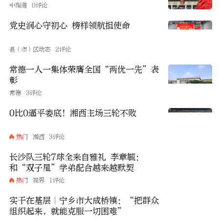
中南海
0评论
党史润心守初心 榜样领航担使命
县（市）区动态
2评论
常德一人一集体荣膺全国“两优一先”表
彰
常德
3评论
0比0逼平娄底！湘西主场三轮不败
热门
湘西
3评论
长沙队三轮7球全来自雅礼 李章毓：
和“双子星”学弟配合越来越默契
热门
视界
1评论
实干在基层｜宁乡市大成桥镇：“把群众
组织起来，就能克服一切困难”