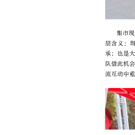
集市现
层含义：
承；也是
队借此机
流互动中