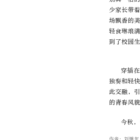
少家长带
场飘香的
轻食琳琅
到了校园
穿插在
独奏和轻
此交融，
的青春风
今秋，
作者：刘镇东