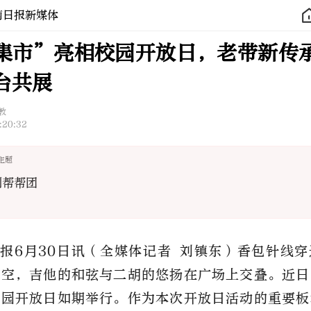
南日报新媒体
集市”亮相校园开放日，老带新传
台共展
教
:20:32
主题
创帮帮团
报6月30日讯（全媒体记者 刘镇东）
香包针线穿
晴空，吉他的和弦与二胡的悠扬在广场上交叠。
近日
校园开放日如期举行。作为本次开放日活动的重要板