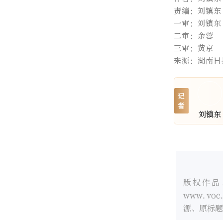
责编：刘镇东
一审：刘镇东
二审：余蓉
三审：黄京
来源：湖南日
记
者
刘镇东
版权作品
www.v
源、原标题