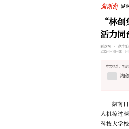
湖
“林创
活力同
新湖南 • 津津乐
2026-06-30 16
本文收录于内容
湘
湖南日
人机掠过
科技大学