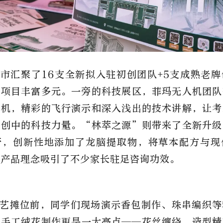
市汇聚了16支全新拟入驻初创团队+5支成熟老
动项目丰富多元。一旁的科技展区，菲玛无人机团队
人机，精彩的飞行演示和深入浅出的技术讲解，让考
双创中的科技力量。“林萃之源”则带来了全新升级
膏，创新性地添加了龙脑提取物，将草本配方与现
的产品理念吸引了不少家长驻足咨询功效。
艺摊位前，同学们现场演示香包制作、珠串编织等
的手工绒花制作更是一大亮点——花丝缠绕、造型精