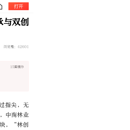
打开
承与双创
浏览量：42601
15篇稿件
过指尖，无
，中南林业
块，“林创