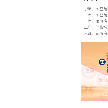
责编：陈昱旬
一审：陈昱旬
二审：潘海涛
三审：熊佳斌
来源：新湖南