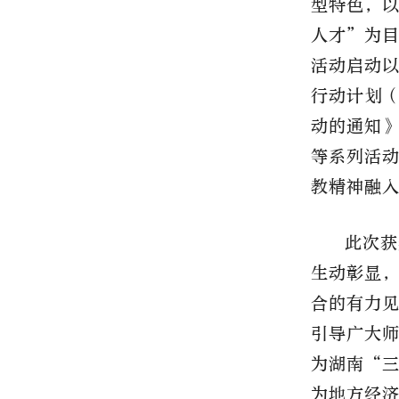
型特色，
人才”为
活动启动
行动计划（
动的通知
等系列活
教精神融
此次获
生动彰显
合的有力
引导广大
为湖南“
为地方经济