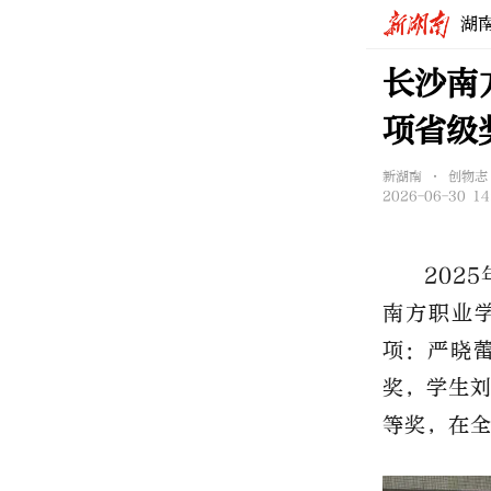
湖
长沙南
项省级
新湖南 • 创物志
2026-06-30 14
202
南方职业
项：严晓
奖，学生
等奖，在