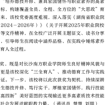
以“培养德技并修、兼具家国情怀与职业素养的高素
目标，构建覆盖全员、全程、全方位的“大思政”育
以来，该校党委高度重视，深入落实《湖南省职业院
2024－2026年）》《关于开展2025年职业院
》等文件精神，在全校广泛开展主题征文、读书分享
动，引导师生在阅读中涵养品格、在实践中锤炼素养
入育人全过程。
奖，既是对长沙南方职业学院师生良好精神风貌与
，更是该校深化“三全育人”、推动德育工作与实践
见证。下一步，该校将以此次获奖为契机，持续深耕
师生德技并修、笃行实干，厚植家国情怀，践行技能
三高四新”美好蓝图的实现输送更多高素质技术技能
社会发展贡献职教力量。（通讯员 楚楚 刘翔）