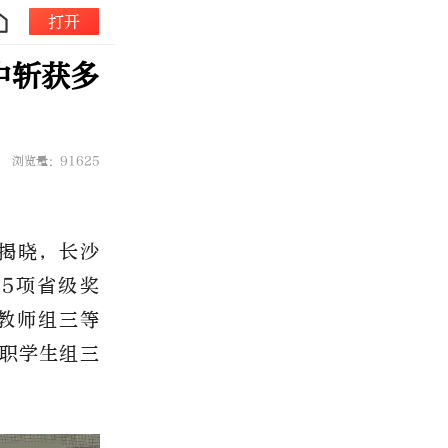
打开
中斩获多
浏览量：91625
式揭晓，长沙
5项省级奖
教师组三等
职学生组三