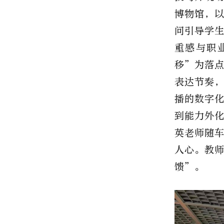
博物馆，
问引导学
重感与职
移”为落
表达节奏
播的数字
到能力外化
英老师随
人心。教
馈”。