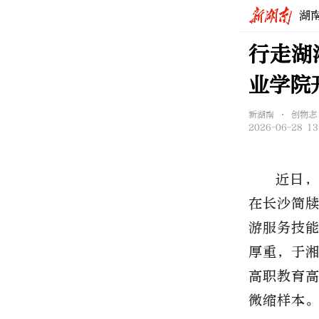
湖
行走湖
业学院
新湖南 • 创物志
2026-06-28 13
近日，
在长沙简
游服务技
厚重，于
高职教育
微缩样本