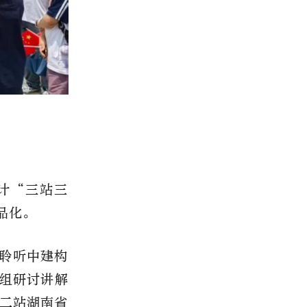
计“三站三
品化。
聆听中建构
组研讨讲解
二站湖南省