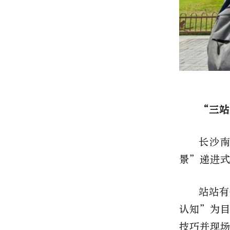
“三站
长沙
景”递进
站站有
认知”为
技巧并现