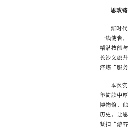
思政铸
新时代
一线使者
精湛技能
长沙文旅
淬炼“服
本次实
年简牍中
博物馆，
历史，让
紧扣“游