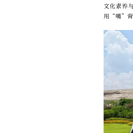
文化素养
用“嘴”