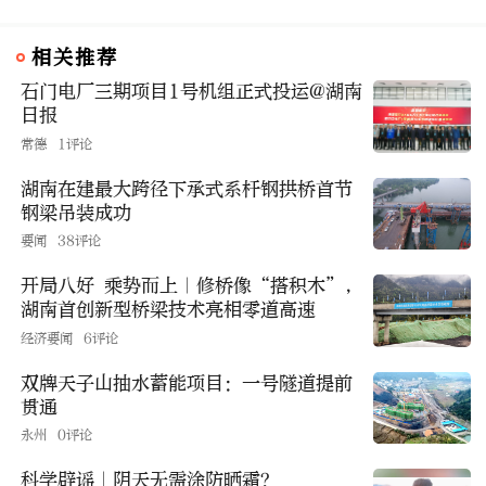
相关推荐
石门电厂三期项目1号机组正式投运@湖南
日报
常德
1评论
湖南在建最大跨径下承式系杆钢拱桥首节
钢梁吊装成功
要闻
38评论
开局八好 乘势而上｜修桥像“搭积木”，
湖南首创新型桥梁技术亮相零道高速
经济要闻
6评论
双牌天子山抽水蓄能项目：一号隧道提前
贯通
永州
0评论
科学辟谣｜阴天无需涂防晒霜？