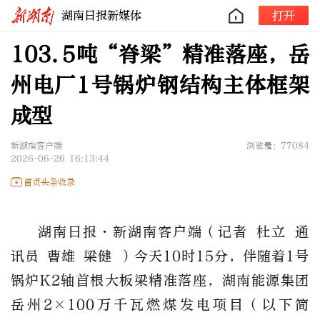
湖南日报新媒体
打开
103.5吨“脊梁”精准落座，岳
州电厂1号锅炉钢结构主体框架
成型
新湖南客户端
浏览量：77084
2026-06-26 16:13:44
首页头条收录
湖南日报·新湖南客户端（记者 杜立 通
讯员 曹雄 梁健 ）今天10时15分，伴随着1号
锅炉K2轴首根大板梁精准落座，湖南能源集团
岳州2×100万千瓦燃煤发电项目（以下简