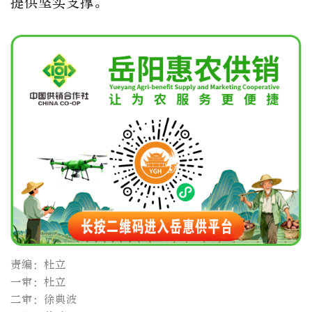
提供坚实支撑。
责编：杜立
一审：杜立
二审：徐典波