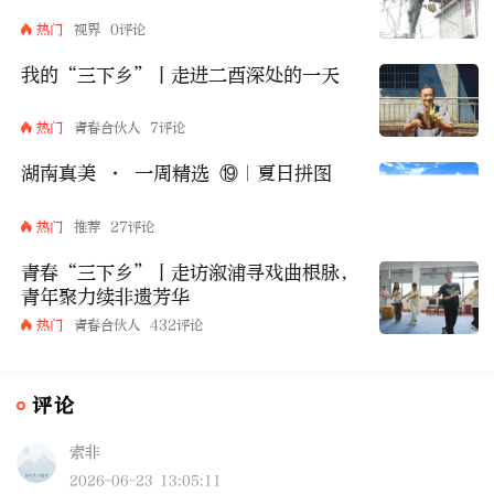
热门
视界
0评论
我的“三下乡”丨走进二酉深处的一天
热门
青春合伙人
7评论
湖南真美 · 一周精选 ⑲｜夏日拼图
热门
推荐
27评论
青春“三下乡”丨走访溆浦寻戏曲根脉，
青年聚力续非遗芳华
热门
青春合伙人
432评论
评论
索非
2026-06-23 13:05:11