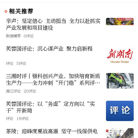
相关推荐
辛声：坚定信心 主动担当 全力以赴抓实
产业发展和项目建设
新湘精萃
0评论
芙蓉国评论：沉心谋产业 聚力启新程
评论
5评论
三湘时评丨强科创兴产业，加快培育新质
生产力——全力冲刺“开门稳”系列评之
三
湘江评论
20评论
芙蓉国评论：以“务虚”定方向以“实
干”开新局
评论
18评论
茶陵：迎峰度夏战高温 坚守一线保供电