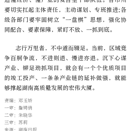
要切实扛起主体责任，主动谋划、专班推进;各
级各部门要牢固树立“一盘棋”思想，强化协
同配合、要素保障，紧盯不放、一抓到底。
志行万里者，不中道而辍足。当前，区域竞
争百舸争流，不进则退、慢进亦退。沉下心谋
产业、铆足劲抓项目，就会有一个个优质项目
的竣工投产、一条条产业链的延补做强，就能
够撑起湖南高质量发展的宏伟大厦。
责编：邓玉娇
一审：詹娉俏
二审：朱晓华
三审：苏莉
来源：湖南日报