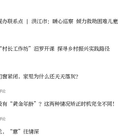
办好中央巡视办联系点 | 洪江市：暖心巡察 倾力救助困难儿童
“村长工作坊”汨罗开课 探寻乡村振兴实践路径
门窗紧闭，家里为什么还天天落灰？
评论
没有“黄金年龄”？这两种情况矫正时机完全不同！
评论
兰，“意”往情深