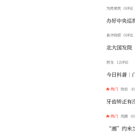
为民爱民
0评论
县市快报
0评论
北大国发院
民生
12评论
今日科普｜
热门
动态
4
牙齿矫正有
热门
风眼
0
“湘”约米