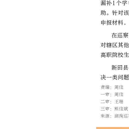
漏补1个学
助。针对
申报材料
在巡察
对辖区其他
高职院校
新田县
决一类问
责编：周佳
一审：周佳
二审：王珊
三审：熊佳斌
来源：湖南巡