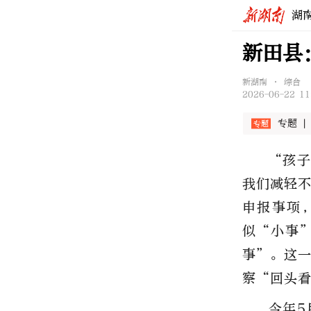
湖
新田县
新湖南 • 综合
2026-06-22 11
专题 |
“孩子
我们减轻
申报事项
似“小事
事”。这
察“回头
今年5