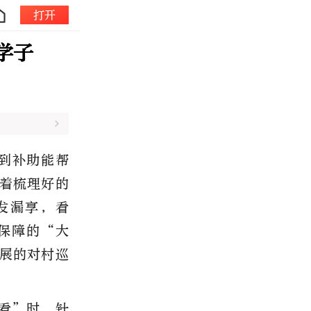
打开
学子
领到补助能帮
着梳理好的
发漏享，看
保障的“大
展的对村巡
看”时，针