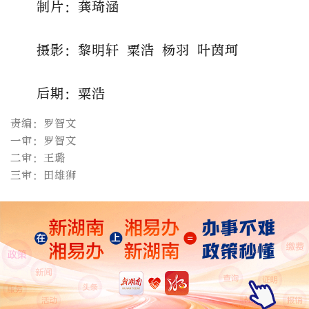
制片：龚琦涵
摄影：黎明轩 粟浩 杨羽 叶茵珂
后期：粟浩
责编：罗智文
一审：罗智文
二审：王璐
三审：田雄狮