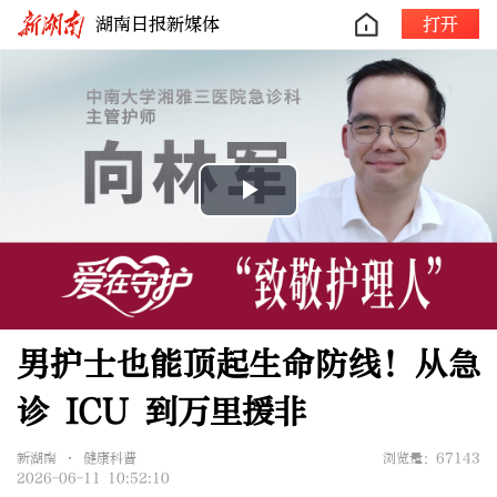
湖南日报新媒体
打开
Play
Video
男护士也能顶起生命防线！从急
诊 ICU 到万里援非
新湖南 • 健康科普
浏览量：67143
2026-06-11 10:52:10