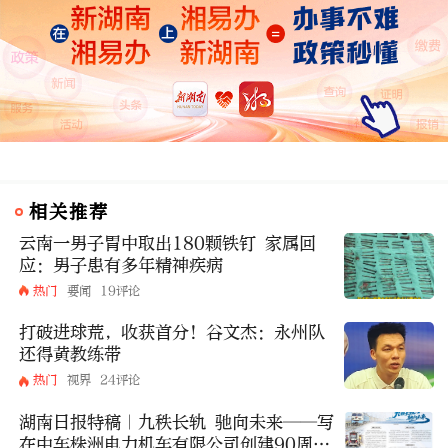
相关推荐
云南一男子胃中取出180颗铁钉 家属回
应：男子患有多年精神疾病
热门
要闻
19评论
打破进球荒，收获首分！谷文杰：永州队
还得黄教练带
热门
视界
24评论
湖南日报特稿｜九秩长轨 驰向未来——写
在中车株洲电力机车有限公司创建90周年