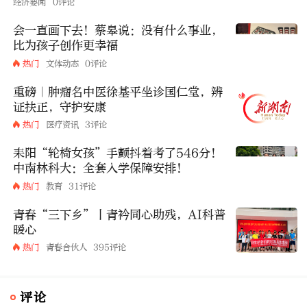
经济要闻
0评论
会一直画下去！蔡皋说：没有什么事业，
比为孩子创作更幸福
热门
文体动态
0评论
重磅｜肿瘤名中医徐基平坐诊国仁堂，辨
证扶正，守护安康
热门
医疗资讯
3评论
耒阳“轮椅女孩”手颤抖着考了546分！
中南林科大：全套入学保障安排！
热门
教育
31评论
青春“三下乡”丨青衿同心助残，AI科普
暖心
热门
青春合伙人
395评论
评论