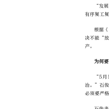
“发展
有序复工
根据《
决不能“
产。
为何要
“5
治。”石
必须要严
石俊表