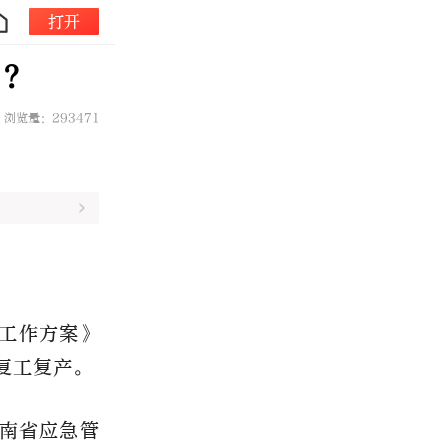
打开
”？
浏览量：293471
工作方案》
复工复产。
湖南省应急管