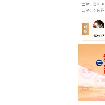
二审：黄利飞
三审：李伟锋
记
者
奉永成