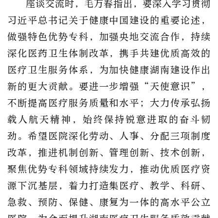
座谈交流时，毛万春指出，
要深入
学习贯彻
习近平总书记关于健康中国
建设
的重要论述，
做强特色优势专科，加强
央地
交流
合作，持续
深化医药卫生体制改革，
携手共建
优质高效的
医疗卫生
服务体系
，为加快健康湖南建设作出
新的更大贡献。
要
进一步增强
“天使意识”，
不断提高医疗服务质量和水平；大力传承弘扬
载人航天精神，
始终保持锐意进取的奋斗韧
劲
。
希望医院
深化劳动、人事、分配三项制度
改革，推进机制创新、管理创新、技术创新，
聚焦优势
专科
领域持续发力，
推动优质医疗资
源下沉基层，
着力打造
集医疗、教学、科研、
急救、预防、保健、康复为一体的高水平公立