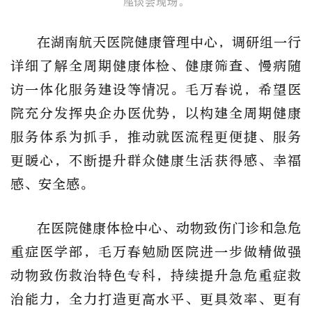
​座谈会现场。
在
湖南航天医院
健康管理中心，
调研组一行
详细了解全周期健康体检、健康筛查、慢病随
访一体化服务建设等情况。
毛万春说，希望医
院
充分发挥央企办医优势，以构建全周期健康
服务体系为抓手，推动就医流程更便捷、服务
更暖心，不断提升群众健康
生活
获得感
、幸福
感
、
安全感
。
在
医院健康体检中心、动物致伤门诊和急危
重症医学部，毛万春勉励医院
进一步
做精做强
动物致伤救治特色专科
，持续提升急危重症救
治能力，全力打造更高水平、更具效率、更有