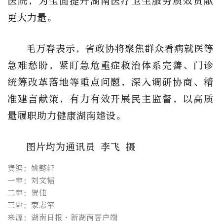
医院
，
为全面提升湖南医疗卫生服务质效贡献
更大力量。
毛万春表示，省政协
将
聚焦群众看病就医
等
急难愁盼，紧盯急危重症救治体系完善、门诊
统筹改革落地
等
重点
问题
，
深入调研
协商
、精
准建言
献策，有力有效开展民主监督，以高质
量履职助力
健康湖南建设
。
图片均为通讯员 李飞 摄
责编：姚懿轩
一审：刘文韬
二审：贺佳
三审：蒙志军
来源：湖南日报·新湖南客户端