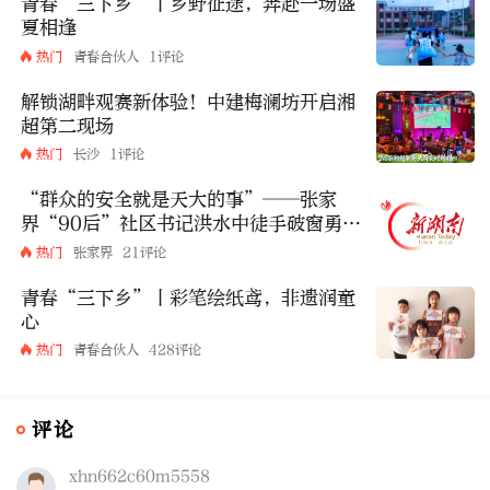
青春“三下乡”丨乡野征途，奔赴一场盛
夏相逢
热门
青春合伙人
1评论
解锁湖畔观赛新体验！中建梅澜坊开启湘
超第二现场
热门
长沙
1评论
“群众的安全就是天大的事”——张家
界“90后”社区书记洪水中徒手破窗勇救
被困老人
热门
张家界
21评论
青春“三下乡”丨彩笔绘纸鸢，非遗润童
心
热门
青春合伙人
428评论
评论
xhn662c60m5558