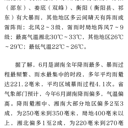
（邵东）、娄底（双峰）、衡阳（衡阳县、祁
东）有大暴雨，其他地区多云间晴天有阵雨或
雷阵雨；北风2～3级，雷雨时局地阵风7～9
级；最高气温湘北30
℃
～33℃，其他地区26
℃
～29℃；最低气温22
℃
～26℃。
据了解，
6月是湖南全年降雨最多、暴雨过
程最频繁、雨水最集中的时段，
多年平均雨量
达221.2毫米，平均区域暴雨过程4.1次。省
气象部门预计，
今年6月湖南降雨偏多，气温偏
高。
降雨量湘中、湘南大部分地区偏多2至3
成，为250毫米到350毫米，局地400毫米以
上，湘北偏多1至2成，为220毫米到270毫