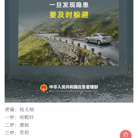
责编：杨天朗
一审：姚懿轩
二审：唐能
三审：苏莉