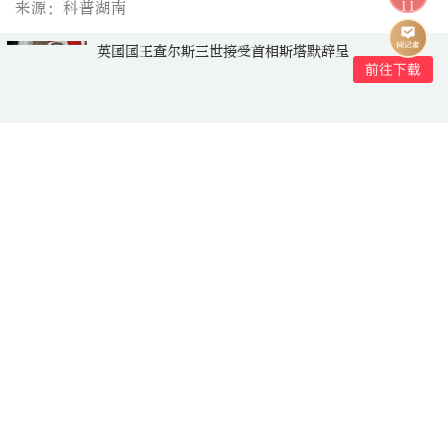
来源：科普湖南
11
在境外针对中国公民实施绑架杀人犯罪的
嫌疑人刘某文被遣返我方
相关推荐
暴雨突袭致群众被困深山，消防员连夜搜
救化险为夷
热门
民生
5评论
配合满分！郴州队客场先下一城
热门
视界
0评论