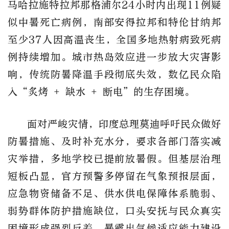
马哈拉施特拉邦那格浦尔24小时内出现11例疑
似中暑死亡病例，南部安得拉邦和特伦甘纳邦
至少37人因高温丧生，全国多地热射病致死病
例持续增加。城市热岛效应进一步放大灾害影
响，传统防暑降温手段彻底失效，数亿民众陷
入“炙烤 + 缺水 + 断电”的生存困境。
面对严峻灾情，印度总理莫迪呼吁民众做好
防暑措施、及时补充水分，要求各部门落实减
灾举措，多地学校已提前放暑假。但基层治理
短板凸显，官方预警多停留在气象预报层面，
应急物资储备不足、供水供电保障体系脆弱、
弱势群体防护措施缺位，口头安抚与民众真实
困境形成强烈反差，暴露出气候适应能力建设