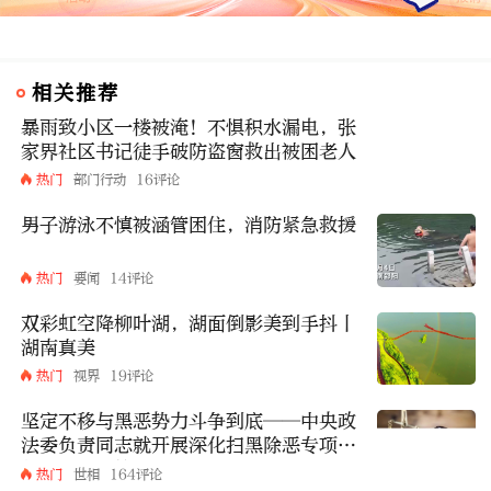
相关推荐
暴雨致小区一楼被淹！不惧积水漏电，张
家界社区书记徒手破防盗窗救出被困老人
热门
部门行动
16评论
男子游泳不慎被涵管困住，消防紧急救援
热门
要闻
14评论
双彩虹空降柳叶湖，湖面倒影美到手抖丨
湖南真美
热门
视界
19评论
坚定不移与黑恶势力斗争到底——中央政
法委负责同志就开展深化扫黑除恶专项斗
争有关问题答记者问
热门
世相
164评论