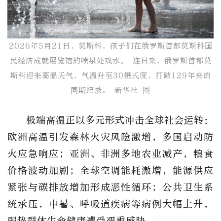
2026年5月21日，莫斯科，孩子们在俄罗斯首都莫斯科国
民经济成就展览馆的喷泉处戏水。 连日来，俄罗斯首都莫
斯科迎来高温天气，气温升至30摄氏度，打破129年来的
同期纪录。 新华社 图
极端高温正以多元形式冲击全球社会运转：
欧洲高温引发森林火灾风险激增，多国启动防
火应急响应；亚洲、非洲多地农业减产，粮食
价格波动加剧；全球空调能耗激增，能源供应
紧张与碳排放增加形成恶性循环；公共卫生系
统承压，中暑、呼吸道疾病等病例大幅上升，
弱势群体生命健康遭受严重威胁。