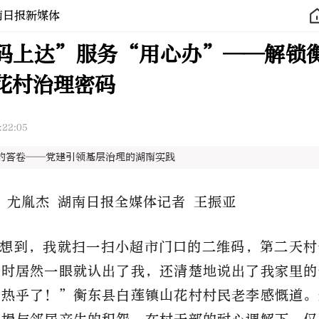
南日报新媒体
码上达”服务“用心办”——解锁
花村治理密码
:22:05
的答卷——党建引领基层治理的湖南实践
尤胤杰
湖南日报全媒体记者
王振亚
想到，我就扫一扫小超市门口的二维码，第二天村
谈时居然一眼就认出了我，还清楚地说出了我家里的
就热乎了！”衡东县白莲镇山花村村民老李感慨道。