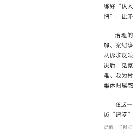
练好“认
情”，让
治理
解、案结
从诉求反
决后，见
难、我为
集体归属
在这一
访“清零
责编：王振亚