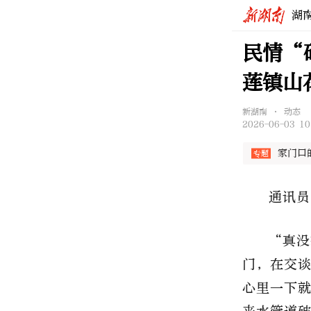
湖
民情“
莲镇山
新湖南 • 动态
2026-06-03 10
家门口
通讯员
“真没
门，在交
心里一下