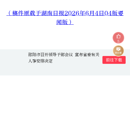
（稿件原载于湖南日报2026年6月4日04版要
闻版）
5
邵阳市召开领导干部会议 宣布省委有关
人事安排决定
作者：上官智慧，田锐，甘政
责编：向韬
一审：向韬
二审：田育才
三审：宁奎
来源：湖南日报·新湖南客户端
记
向TA提问
者