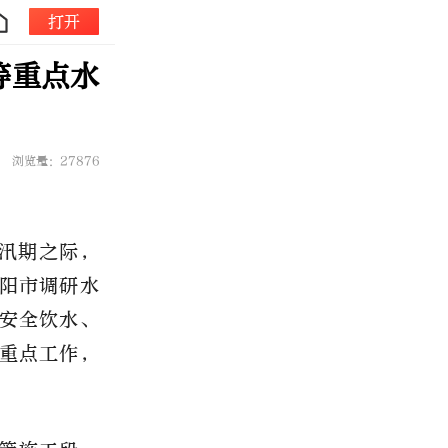
打开
等重点水
浏览量：27876
主汛期之际，
邵阳市调研水
安全饮水、
重点工作，