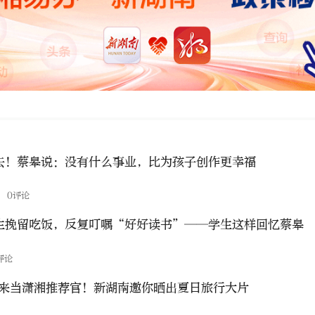
去！蔡皋说：没有什么事业，比为孩子创作更幸福
态
0评论
生挽留吃饭，反复叮嘱“好好读书”——学生这样回忆蔡皋
评论
快来当潇湘推荐官！新湖南邀你晒出夏日旅行大片