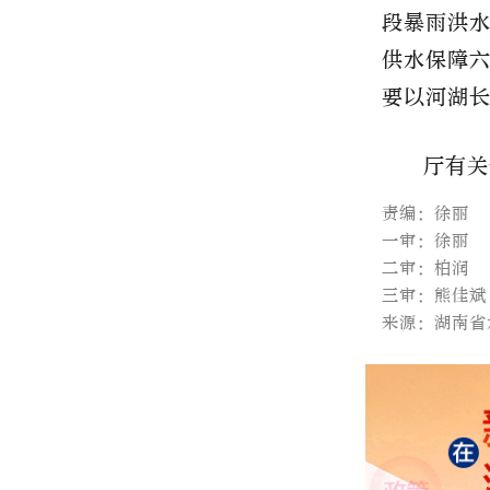
段暴雨洪
供水保障
要以河湖
厅有关
责编：徐丽
一审：徐丽
二审：柏润
三审：熊佳斌
来源：湖南省