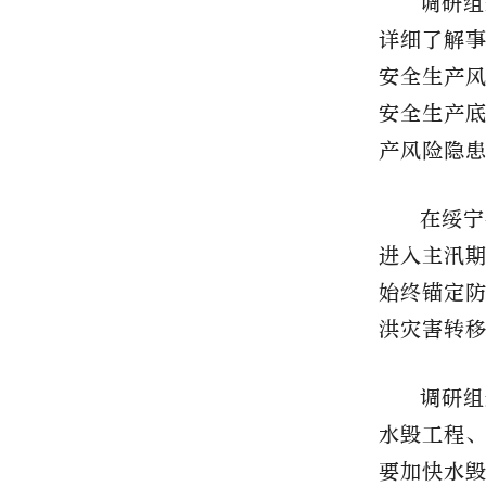
调研组
详细了解
安全生产
安全生产
产风险隐
在绥宁
进入主汛
始终锚定
洪灾害转
调研组
水毁工程
要加快水