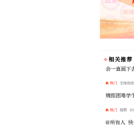
相关推荐
会一直画下
热门
文体动
婉拒困难学
热门
视界
6
@所有人 