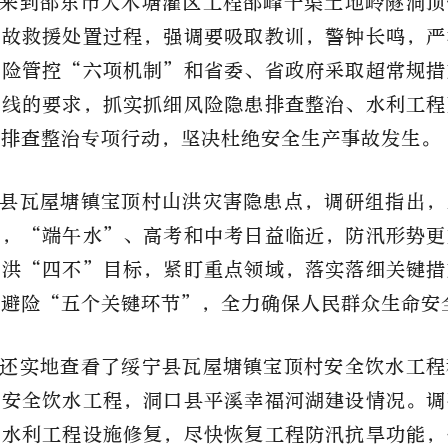
来到邵东市犬木塘灌区工程邵峰干渠土地岭隧洞顶
事故救援处置过程，强调要吸取教训，警钟长鸣，严
风险管控“六项机制”和省委、省政府采取超常规措
底线的要求，抓实抓细风险隐患排查整治、水利工程
患排查整治专项行动，坚决杜绝安全生产事故发生。
县瓦屋塘镇宝顶村山洪灾害隐患点，调研组指出，
期，“端午水”、高考和中考日益临近，防汛形势更
防洪“四不”目标，紧盯重点领域，落实落细关键措
移避险“五个关键环节”，全力确保人民群众生命安
还实地查看了绥宁县瓦屋塘镇宝顶村安全饮水工程
、安全饮水工程，洞口县平溪幸福河湖建设情况。调
毁水利工程设施修复，
尽快恢复工程防汛抗旱功能，