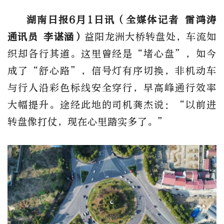
湖南日报6月1日讯（全媒体记者 雷鸿涛
通讯员 李谌涵）
益阳龙洲大桥转盘处，车流如
织却各行其道。这里曾经是“堵心盘”，如今
成了“舒心路”，信号灯有序切换，非机动车
与行人沿彩色标线安全穿行，早高峰通行效率
大幅提升。途经此地的司机龚杰说：“以前进
转盘像打仗，现在心里踏实多了。”