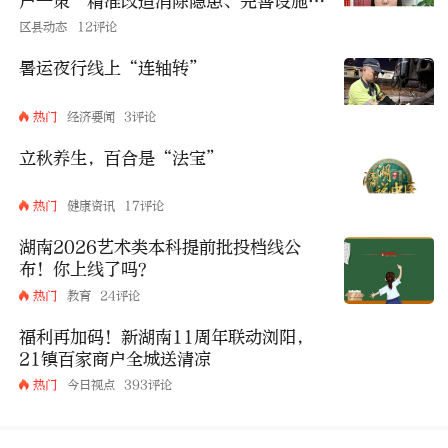
户一策”精准改造消除隐患、完善设施
“幸福安居”提升困难家庭生活品质
区县动态
12评论
暑运夜行线上“连轴转”
热门
经济要闻
3评论
立秋养生，百合是“法宝”
热门
健康资讯
17评论
湖南2026艺术类本科提前批投档线公
布！你上线了吗？
热门
教育
24评论
福利再加码！新湖南11周年联动浏阳，
21镇百家商户全城送清凉
热门
今日视点
393评论