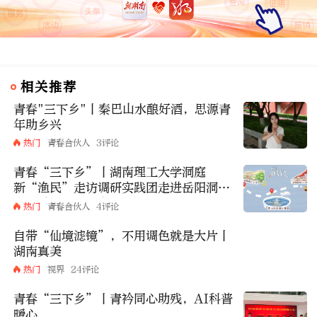
相关推荐
青春"三下乡"丨秦巴山水酿好酒，思源青
年助乡兴
热门
青春合伙人
3评论
青春“三下乡”丨湖南理工大学洞庭
新“渔民”走访调研实践团走进岳阳洞庭
湖区域开展社会实践
热门
青春合伙人
4评论
自带“仙境滤镜”，不用调色就是大片丨
湖南真美
热门
视界
24评论
青春“三下乡”丨青衿同心助残，AI科普
暖心