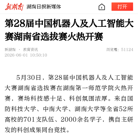
湖南日报新媒体
打开
第28届中国机器人及人工智能大
赛湖南省选拔赛火热开赛
新湖南 • 教育资讯
浏览量：51124
2026-06-01 10:50:10
5
月
30
日，第
28
届中国机器人及人工智能
大赛湖南省选拔赛在湖南第一师范学院火热开
赛
，
赛场科技感十足、科创氛围浓厚。来自国
防科技大学、中南大学、湖南大学等全省
52
所
高校的
701
支队伍、
2000
余名学子，携自主研
发的科创成果同台竞技。