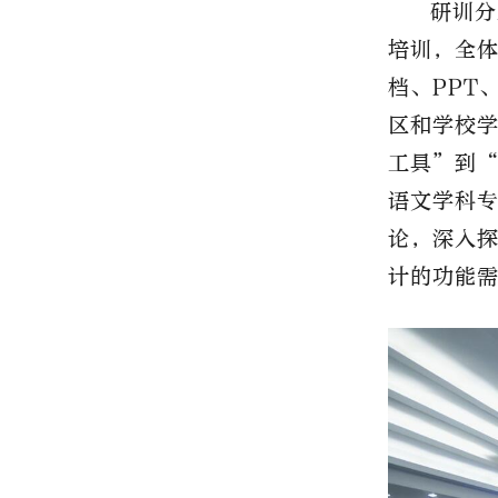
研训分
培训，全
档、PPT
区和学校
工具”到“
语文学科专
论，深入
计的功能