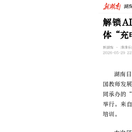
湖
解锁A
体“充
新湖南 • 津津乐
2026-05-29 22
湖南日
国教师发
同承办的“
举行。来自
培训。