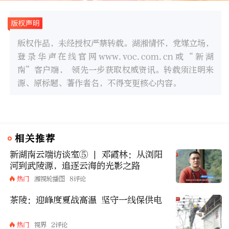
版权作品，未经授权严禁转载。湖湘情怀，党媒立场，
登录华声在线官网www.voc.com.cn或“新湖
南”客户端， 领先一步获取权威资讯。转载须注明来
源、原标题、著作者名，不得变更核心内容。
相关推荐
新湖南云端访谈室⑤ | 邓霞林：从浏阳
河到武陵源，追逐云海的光影之路
热门
湘视轮播图
8评论
茶陵：迎峰度夏战高温 坚守一线保供电
热门
视界
2评论