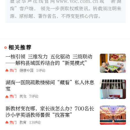
登录华声在线官网www.voc.com.cn或“新湖
南”客户端， 领先一步获取权威资讯。转载须注明来
源、原标题、著作者名，不得变更核心内容。
相关推荐
一核引领 三维发力 五化驱动 三级联动
——解构县域医养结合的“新晃模式”
热门
健康中国
1评论
湖南一医院疏散楼梯间“藏着”私人休息
室
热门
民生
7评论
新教材变在哪，家长该怎么办？700名长
沙小学英语教师暑假“找答案”
热门
教育
13评论