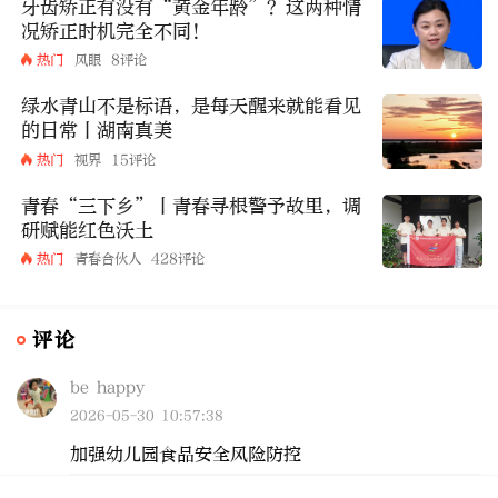
牙齿矫正有没有“黄金年龄”？这两种情
况矫正时机完全不同！
热门
风眼
8评论
绿水青山不是标语，是每天醒来就能看见
的日常丨湖南真美
热门
视界
15评论
青春“三下乡”丨青春寻根警予故里，调
研赋能红色沃土
热门
青春合伙人
428评论
评论
be happy
2026-05-30 10:57:38
加强幼儿园食品安全风险防控